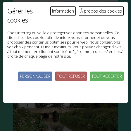
Gérer les
Information
À propos des cookies
cookies
Cpes-Interreg.eu veille à protéger vos données personnelles. Ce
site utilise des cookies afin de mieux vous informer et de vous
proposer des contenus optimisés pour le web. Nous conservons
vos choix pendant 13 mois maximum. Vous pouvez changer d'avis
à tout moment en cliquant sur l'icône "gérer mes cookies" en bas à
droite de chaque page de notre site.
Eau souterraine des prairies calcaires des
South Downs
PERSONNALISER
TOUT REFUSER
TOUT ACCEPTER
HAMPSHIRE, ANGLETERRE