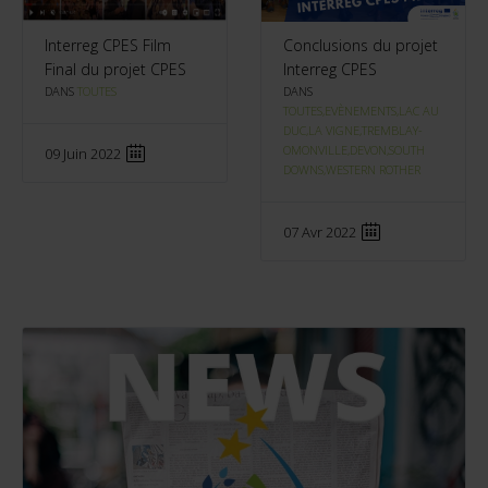
Interreg CPES Film
Conclusions du projet
Final du projet CPES
Interreg CPES
DANS
TOUTES
DANS
TOUTES,EVÈNEMENTS,LAC AU
DUC,LA VIGNE,TREMBLAY-
OMONVILLE,DEVON,SOUTH
09 Juin 2022
DOWNS,WESTERN ROTHER
07 Avr 2022